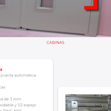
CABINAS
da
a puerta automática
cas
pa de 3 mm.
idable y 1/2 espejo
ro BWG Nº16