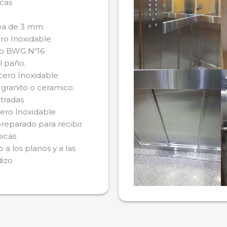
icas
pa de 3 mm.
ro Inoxidable
ro BWG Nº16
l paño.
cero Inoxidable
granito o ceramico.
tradas
ero Inoxidable
reparado para recibir
oicas
 a los planos y a las
dizo