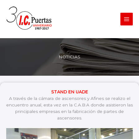
Ir
al
contenido
NOTICIAS
STAND EN UADE
A través de la cámara de ascensores y Afines se realizo el
encuentro anual, esta vez en la C.A.B.A donde asistieron las
principales empresas en la fabricación de partes de
ascensores.