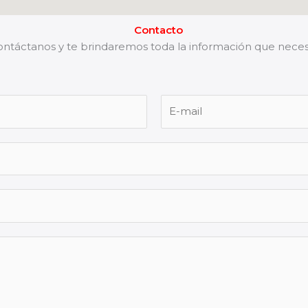
Contacto
ntáctanos y te brindaremos toda la información que neces
A
p
e
l
l
i
d
o