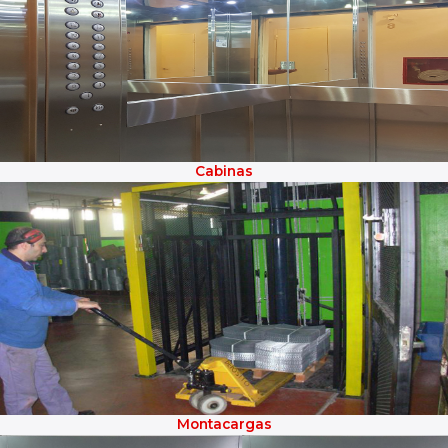
Cabinas
Montacargas