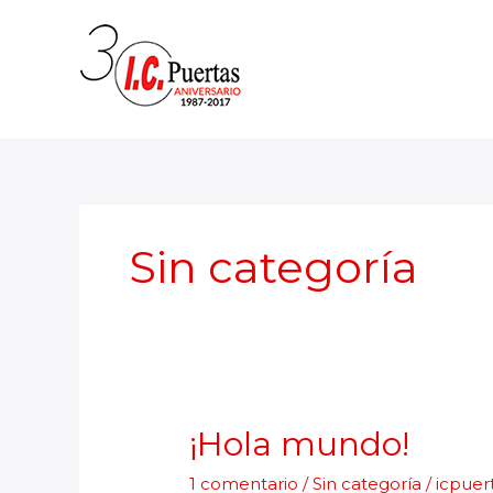
Ir
al
contenido
Sin categoría
¡Hola mundo!
1 comentario
/
Sin categoría
/
icpuer