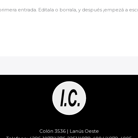
rimera entrada. Editala o borrala, y después ¡empezá a escri
Colón 3536 | Lanús Oeste